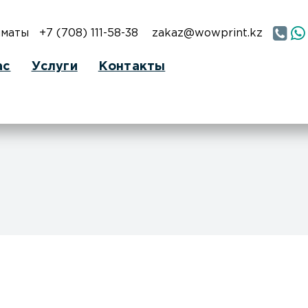
лматы
+7 (708) 111-58-38
zakaz@wowprint.kz
ас
Услуги
Контакты