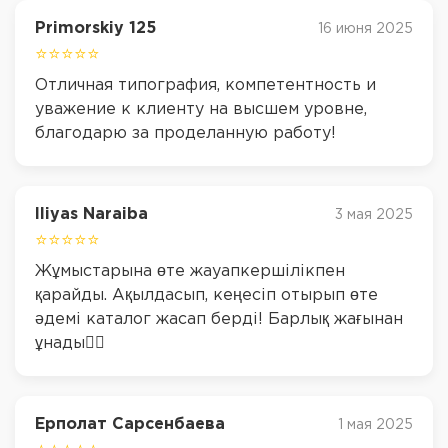
Primorskiy 125
16 июня 2025
⭐⭐⭐⭐⭐
Отличная типография, компетентность и
уважение к клиенту на высшем уровне,
благодарю за проделанную работу!
Iliyas Naraiba
3 мая 2025
⭐⭐⭐⭐⭐
Жұмыстарына өте жауапкершілікпен
қарайды. Ақылдасып, кеңесіп отырып өте
әдемі каталог жасап берді! Барлық жағынан
ұнады👍🏽
Ерполат Сарсенбаева
1 мая 2025