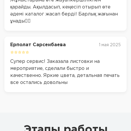
Жұмыстарына өте жауапкершілікпен
қарайды. Ақылдасып, кеңесіп отырып өте
әдемі каталог жасап берді! Барлық жағынан
ұнады👍🏽
Ерполат Сарсенбаева
1 мая 2025
⭐⭐⭐⭐⭐
Супер сервис! Заказала листовки на
мероприятие, сделали быстро и
качественно. Яркие цвета, детальная печать
все остались довольны
Этапы работы